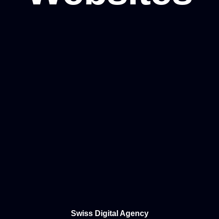
stenloser Anruf
Projektanfrage
Startseite
Portfolio
Services
Über uns
Kontakt
Swiss Digital Agency