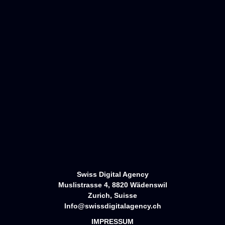
Kostenloser
Projektanfrage
Anruf
Startseite
Portfolio
Services
Über uns
Kontakt
Swiss Digital Agency
Muslistrasse 4, 8820 Wädenswil
Zurich, Suisse
Info@swissdigitalagency.ch
IMPRESSUM