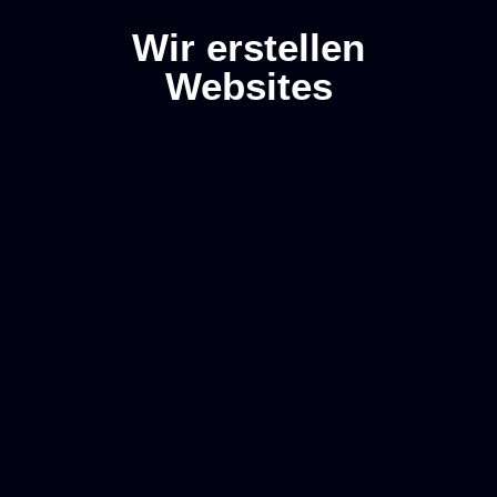
Wir erstellen
Websites
Kostenloser
Projektanfrage
Anruf
Startseite
Portfolio
Services
Über uns
Kontakt