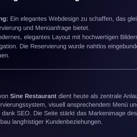
ng:
Ein elegantes Webdesign zu schaffen, das gleic
rvierung und Menüanfrage bietet.
dernes, elegantes Layout mit hochwertigen Bildern
gation. Die Reservierung wurde nahtlos eingebund
nen.
 von
Sine Restaurant
dient heute als zentrale Anlau
servierungssystem, visuell ansprechendem Menü un
it dank SEO. Die Seite stärkt das Markenimage de
fbau langfristiger Kundenbeziehungen.