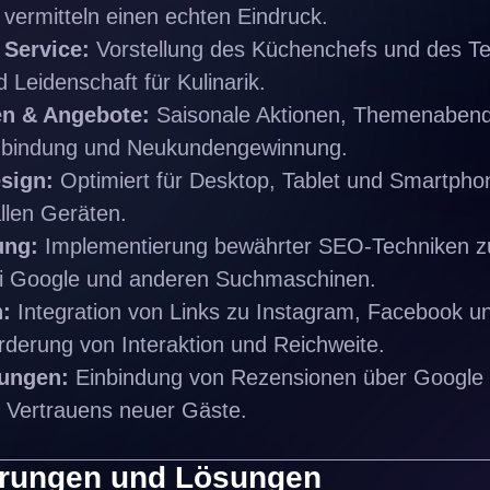
vermitteln einen echten Eindruck.
Service:
Vorstellung des Küchenchefs und des T
d Leidenschaft für Kulinarik.
en & Angebote:
Saisonale Aktionen, Themenabend
nbindung und Neukundengewinnung.
sign:
Optimiert für Desktop, Tablet und Smartphon
allen Geräten.
ung:
Implementierung bewährter SEO-Techniken z
bei Google und anderen Suchmaschinen.
:
Integration von Links zu Instagram, Facebook u
rderung von Interaktion und Reichweite.
ungen:
Einbindung von Rezensionen über Google 
s Vertrauens neuer Gäste.
erungen und Lösungen