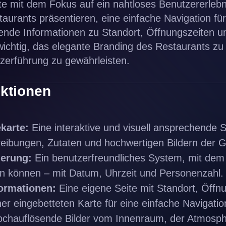
 mit dem Fokus auf ein nahtloses Benutzererlebnis
urants präsentieren, eine einfache Navigation fü
nde Informationen zu Standort, Öffnungszeiten un
wichtig, das elegante Branding des Restaurants z
utzerführung zu gewährleisten.
nktionen
ekarte:
Eine interaktive und visuell ansprechende S
hreibungen, Zutaten und hochwertigen Bildern der G
ierung:
Ein benutzerfreundliches System, mit dem
en können – mit Datum, Uhrzeit und Personenzahl.
formationen:
Eine eigene Seite mit Standort, Öffn
er eingebetteten Karte für eine einfache Navigatio
chauflösende Bilder vom Innenraum, der Atmosph