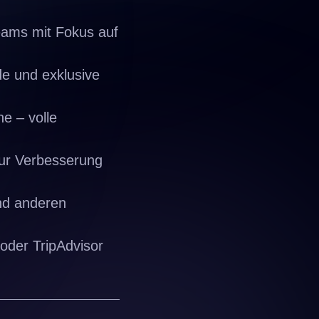
eams mit Fokus auf
e und exklusive
e – volle
ur Verbesserung
nd anderen
oder TripAdvisor