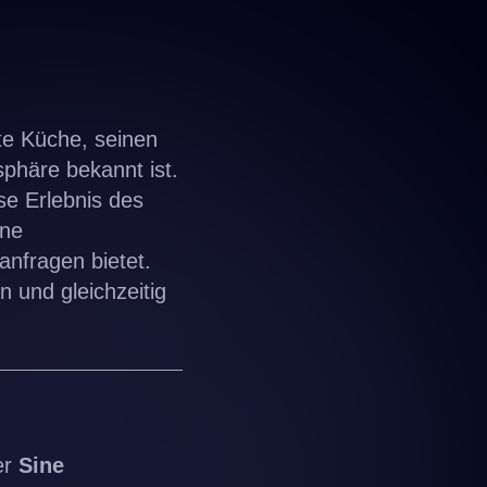
te Küche, seinen
phäre bekannt ist.
öse Erlebnis des
ine
anfragen bietet.
 und gleichzeitig
er
Sine