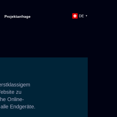
DE
Projektanfrage
▼
erstklassigem
Website zu
che Online-
 alle Endgeräte.