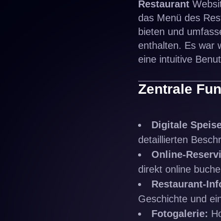
Restaurant
Website
das Menü des Resta
bieten und umfasse
enthalten. Es war 
eine intuitive Ben
Zentrale Fu
Digitale Speis
detaillierten Besc
Online-Reserv
direkt online buch
Restaurant-In
Geschichte und ein
Fotogalerie:
Ho