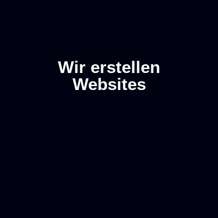
Menu
DE
▼
Wir erstellen
Websites
Kostenloser
Projektanfrage
Anruf